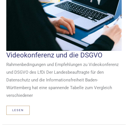
Videokonferenz und die DSGVO
Rahmenbedingungen und Empfehlungen zu Videokonferenz
und DSGVO des LfDi Der Landesbeauftragte für den
Datenschutz und die Informationsfreiheit Baden-
Württemberg hat eine spannende Tabelle zum Vergleich
verschiedener
VIDEOKONFERENZ
LESEN
UND
DIE
DSGVO