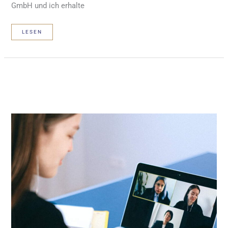
GmbH und ich erhalte
TÜV
LESEN
ZERTIFIZIERUNG
DATENSCHUTZ