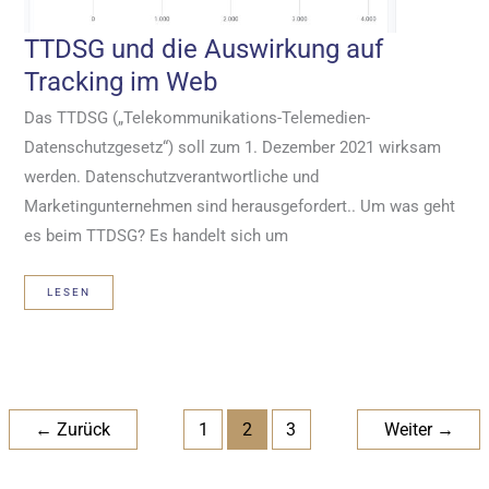
TTDSG und die Auswirkung auf
Tracking im Web
Das TTDSG („Telekommunikations-Telemedien-
Datenschutzgesetz“) soll zum 1. Dezember 2021 wirksam
werden. Datenschutzverantwortliche und
Marketingunternehmen sind herausgefordert.. Um was geht
es beim TTDSG? Es handelt sich um
TTDSG
LESEN
UND
DIE
AUSWIRKUNG
AUF
TRACKING
IM
WEB
←
Zurück
1
2
3
Weiter
→