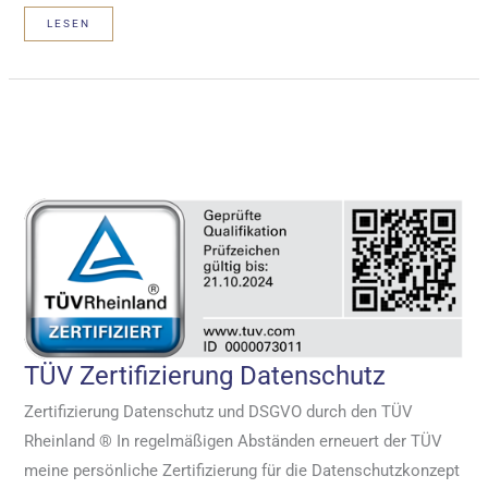
DER
LESEN
DATENSCHUTZ
PODCAST
MIT
MANNUS
WEISS U
ND A
LEXANDER H
EINRICH
TÜV Zertifizierung Datenschutz
Zertifizierung Datenschutz und DSGVO durch den TÜV
Rheinland ® In regelmäßigen Abständen erneuert der TÜV
meine persönliche Zertifizierung für die Datenschutzkonzept