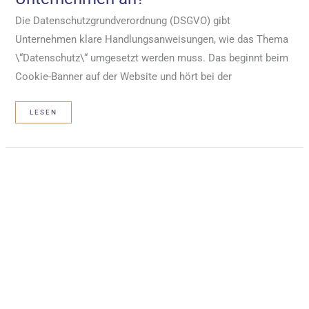
Die Datenschutzgrundverordnung (DSGVO) gibt
Unternehmen klare Handlungsanweisungen, wie das Thema
\“Datenschutz\“ umgesetzt werden muss. Das beginnt beim
Cookie-Banner auf der Website und hört bei der
EXTERNER
LESEN
DATENSCHUTZBEAUFTRAGTER:
WELCHE
KOSTEN
FALLEN
FÜR
UNTERNEHMEN
AN?