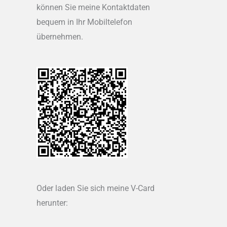
können Sie meine Kontaktdaten
bequem in Ihr Mobiltelefon
übernehmen.
Oder laden Sie sich meine V-Card
herunter: