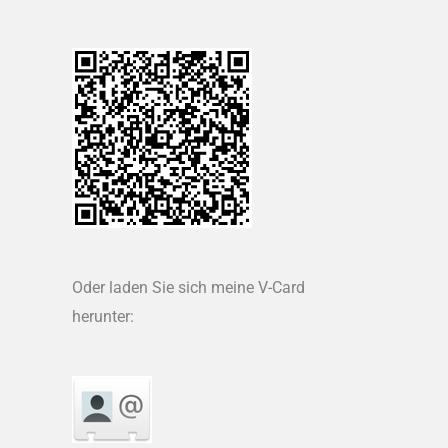
Oder laden Sie sich meine V-Card
herunter: